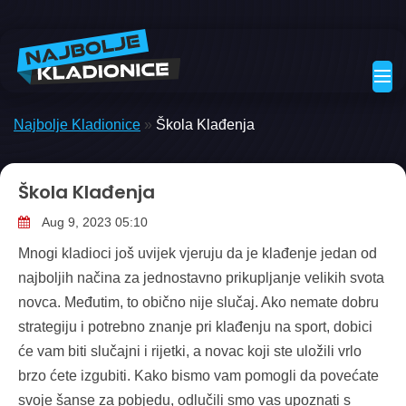
Skip
to
content
Najbolje Kladionice
»
Škola Klađenja
Škola Klađenja
Aug 9, 2023 05:10
Mnogi kladioci još uvijek vjeruju da je klađenje jedan od
najboljih načina za jednostavno prikupljanje velikih svota
novca. Međutim, to obično nije slučaj. Ako nemate dobru
strategiju i potrebno znanje pri klađenju na sport, dobici
će vam biti slučajni i rijetki, a novac koji ste uložili vrlo
brzo ćete izgubiti. Kako bismo vam pomogli da povećate
svoje šanse za pobjedu, odlučili smo vas upoznati s