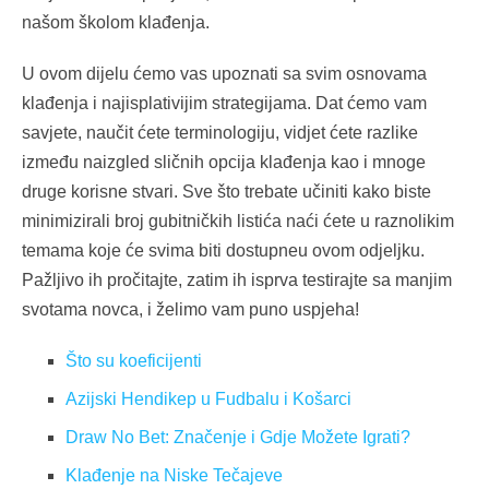
našom školom klađenja.
U ovom dijelu ćemo vas upoznati sa svim osnovama
klađenja i najisplativijim strategijama. Dat ćemo vam
savjete, naučit ćete terminologiju, vidjet ćete razlike
između naizgled sličnih opcija klađenja kao i mnoge
druge korisne stvari. Sve što trebate učiniti kako biste
minimizirali broj gubitničkih listića naći ćete u raznolikim
temama koje će svima biti dostupneu ovom odjeljku.
Pažljivo ih pročitajte, zatim ih isprva testirajte sa manjim
svotama novca, i želimo vam puno uspjeha!
Što su koeficijenti
Azijski Hendikep u Fudbalu i Košarci
Draw No Bet: Značenje i Gdje Možete Igrati?
Klađenje na Niske Tečajeve