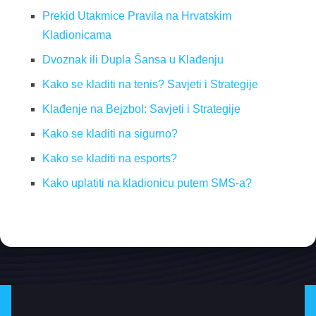
Prekid Utakmice Pravila na Hrvatskim
Kladionicama
Dvoznak ili Dupla Šansa u Klađenju
Kako se kladiti na tenis? Savjeti i Strategije
Klađenje na Bejzbol: Savjeti i Strategije
Kako se kladiti na sigurno?
Kako se kladiti na esports?
Kako uplatiti na kladionicu putem SMS-a?