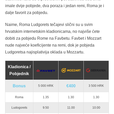
imale dvije pobjede, dva poraza i jedan remi, Roma je i
dalje favorit za pobjedu.
Naime, Roma Ludgorets tečajevi slični su u svim
hrvatskim internetskim kladionicama, no najviše ćete
dobiti za pobjedu Rome na Favbetu. Favbet i Mozzart
nude najveće koeficijente na remi, dok je pobjeda
Ludgoretsa najisplativija oklada u Mozzartu.
Kladionica /
Pobjednik
Bonus
€400
5 000 HRK
3 500 HRK
Roma
1.35
1.30
1.30
Ludogorets
9.50
11.00
10.00