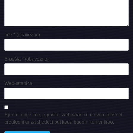
Ime
* (obavezno)
E-pošta
* (obavezno)
Web-stranica
Spremi moje ime, e-poštu i web-stranicu u ovom internet
pregledniku za sljedeći put kada budem komentirao.