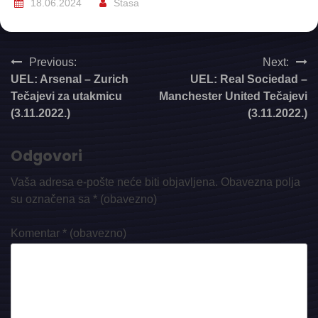
18.06.2024
Stasa
Navigacija
Previous:
Next:
UEL: Arsenal – Zurich
UEL: Real Sociedad –
objava
Tečajevi za utakmicu
Manchester United Tečajevi
(3.11.2022.)
(3.11.2022.)
Odgovori
Vaša adresa e-pošte neće biti objavljena.
Obavezna polja
su označena sa
* (obavezno)
Komentar
* (obavezno)