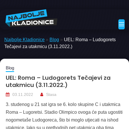
Skip
to
content
Najbolje Kladionice
»
Blog
»
UEL: Roma – Ludogorets
Tečajevi za utakmicu (3.11.2022.)
Blog
UEL: Roma – Ludogorets Tečajevi za
utakmicu (3.11.2022.)
03.11.2022
Stasa
3. studenog u 21 sat igra se 6. kolo skupine C i utakmica
Roma – Lugoretsi. Stadio Olimpico ovoga će puta ugostiti
nogometaše Ludogoreca, što bi moglo utjecati na ishod
utakmice. Iako su u prethodnih pet utakmica oba tima