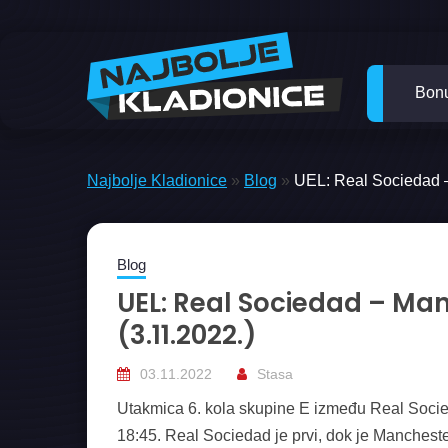
Skip
to
content
Bon
Najbolje Kladionice
»
Blog
»
UEL: Real Sociedad –
Blog
UEL: Real Sociedad – Man
(3.11.2022.)
03.11.2022
Stasa
Utakmica 6. kola skupine E između Real Socie
18:45. Real Sociedad je prvi, dok je Manchester