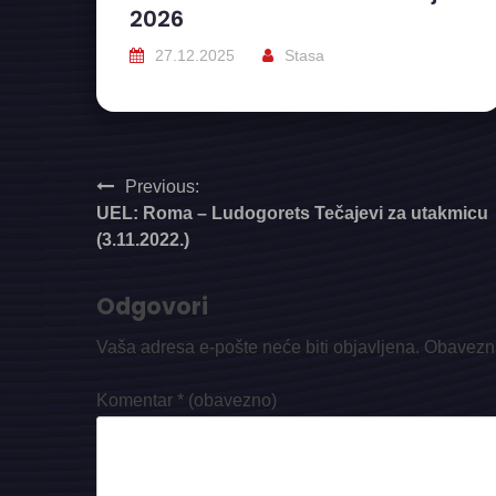
2026
27.12.2025
Stasa
Navigacija
Previous:
UEL: Roma – Ludogorets Tečajevi za utakmicu
objava
(3.11.2022.)
Odgovori
Vaša adresa e-pošte neće biti objavljena.
Obavezna
Komentar
* (obavezno)