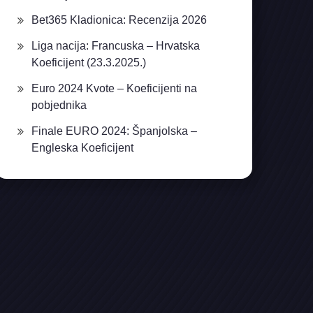
Bet365 Kladionica: Recenzija 2026
Liga nacija: Francuska – Hrvatska
Koeficijent (23.3.2025.)
Euro 2024 Kvote – Koeficijenti na
pobjednika
Finale EURO 2024: Španjolska –
Engleska Koeficijent