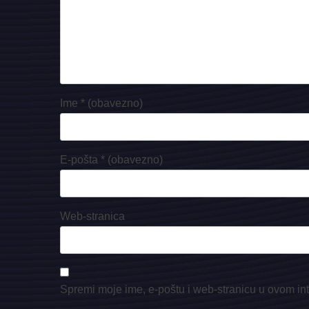
Ime
* (obavezno)
E-pošta
* (obavezno)
Web-stranica
Spremi moje ime, e-poštu i web-stranicu u ovom in