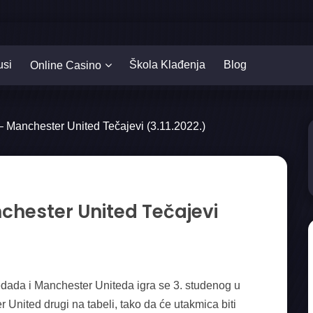
usi
Škola Klađenja
Blog
Online Casino
 Manchester United Tečajevi (3.11.2022.)
chester United Tečajevi
dada i Manchester Uniteda igra se 3. studenog u
 United drugi na tabeli, tako da će utakmica biti