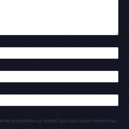
ternet pregledniku za sljedeći put kada budem komentirao.