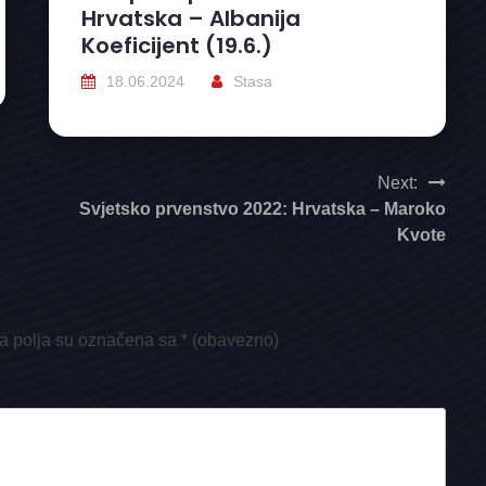
Hrvatska – Albanija
Koeficijent (19.6.)
18.06.2024
Stasa
Next:
Svjetsko prvenstvo 2022: Hrvatska – Maroko
Kvote
 polja su označena sa
* (obavezno)