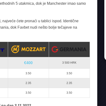
prethodnih 5 utakmica, dok je Manchester imao samo
 najveće ćete pronaći u tablici ispod. Identične
mania, dok Favbet nudi nešto bolje tečajeve na
€400
3 500 HRK
3.50
3.50
2.35
2.35
3.50
3.50
 na dan 3.11.2022.