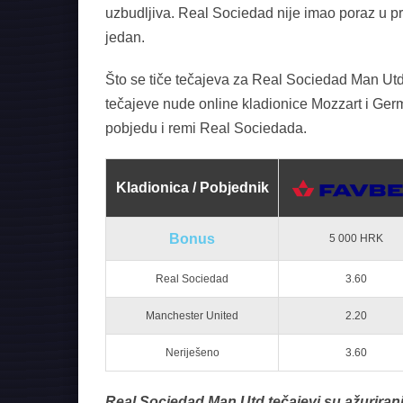
uzbudljiva. Real Sociedad nije imao poraz u 
jedan.
Što se tiče tečajeva za Real Sociedad Man Utd,
tečajeve nude online kladionice Mozzart i Ger
pobjedu i remi Real Sociedada.
Kladionica / Pobjednik
Bonus
5 000 HRK
Real Sociedad
3.60
Manchester United
2.20
Neriješeno
3.60
Real Sociedad Man Utd tečajevi su ažurirani