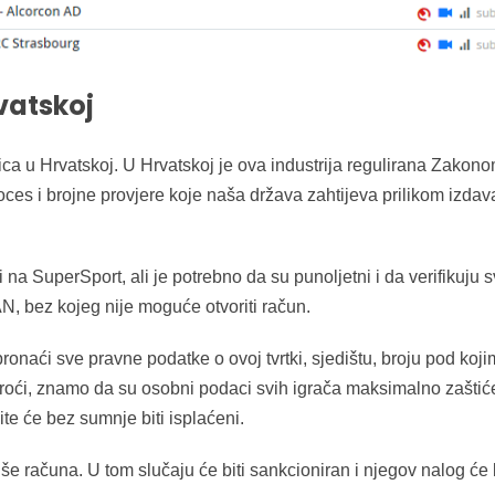
vatskoj
ca u Hrvatskoj. U Hrvatskoj je ova industrija regulirana Zakonom
oces i brojne provjere koje naša država zahtijeva prilikom izdav
i na SuperSport, ali je potrebno da su punoljetni i da verifikuj
BAN, bez kojeg nije moguće otvoriti račun.
ći sve pravne podatke o ovoj tvrtki, sjedištu, broju pod kojim s
proći, znamo da su osobni podaci svih igrača maksimalno zaštiće
ite će bez sumnje biti isplaćeni.
še računa. U tom slučaju će biti sankcioniran i njegov nalog će b