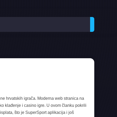
tine hrvatskih igrača. Moderna web stranica na
ko klađenje i casino igre. U ovom članku pokrili
plata, što je SuperSport aplikacija i još