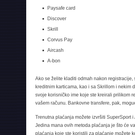
Paysafe card
Discover
Skrill
Corvus Pay
Aircash
A-bon
Ako se želite kladiti odmah nakon registracije
kreditnim karticama, kao i sa Skrillom i nekim 
svoje korisničko ime koje ste kreirali prilikom 
vašem računu. Bankovne transfere, pak, moguće j
Trenutna plaćanja možete izvršiti SuperSport 
Jedina mana ovih metoda plaćanja je što će va
plaćanja koje ste koristili za plaćanje možete ko