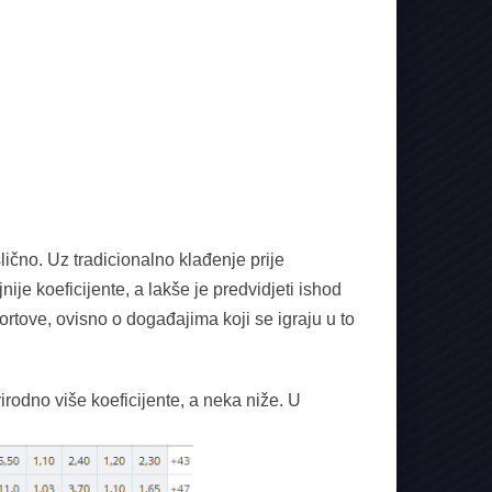
ično. Uz tradicionalno klađenje prije
jnije koeficijente, a lakše je predvidjeti ishod
rtove, ovisno o događajima koji se igraju u to
rirodno više koeficijente, a neka niže. U