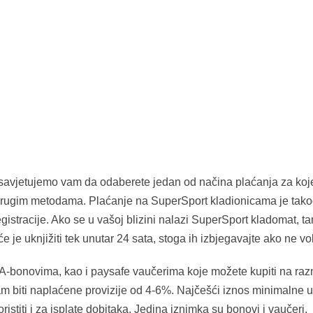
, savjetujemo vam da odaberete jedan od načina plaćanja za koje
drugim metodama. Plaćanje na SuperSport kladionicama je također
registracije. Ako se u vašoj blizini nalazi SuperSport kladomat, 
e uknjižiti tek unutar 24 sata, stoga ih izbjegavajte ako ne voli
i A-bonovima, kao i paysafe vaučerima koje možete kupiti na ra
m biti naplaćene provizije od 4-6%. Najčešći iznos minimalne u
ristiti i za isplate dobitaka. Jedina iznimka su bonovi i vaučeri.