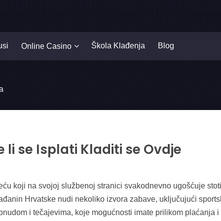
usi
Škola Klađenja
Blog
Online Casino
a
li se Isplati Kladiti se Ovdje
sreću koji na svojoj službenoj stranici svakodnevno ugošćuje sto
građanin Hrvatske nudi nekoliko izvora zabave, uključujući sports
nudom i tečajevima, koje mogućnosti imate prilikom plaćanja i is