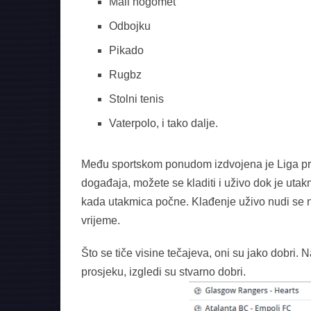
Mali nogomet
Odbojku
Pikado
Rugbz
Stolni tenis
Vaterpolo, i tako dalje.
Među sportskom ponudom izdvojena je Liga prvak
događaja, možete se kladiti i uživo dok je utakmic
kada utakmica počne. Klađenje uživo nudi se na
vrijeme.
Što se tiče visine tečajeva, oni su jako dobri. 
prosjeku, izgledi su stvarno dobri.