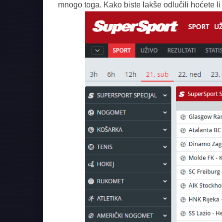
mnogo toga. Kako biste lakše odlučili hoćete li 