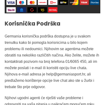
Korisnička Podrška
Germania korisnička podrška dostupna je u svakom
trenutku kako bi pomogla korisnicima u bilo kojem
problemu ili nedoumici. Njihovim se agentima možete
obratiti na nekoliko različitih načina. Ako želite, možete ih
kontaktirati pozivom na broj telefona 01/6065 450, ali im
možete poslati i e-mail ili koristiti opciju live chata.
Njihova e-mail adresa je
help@germaniasport.hr
, ali
predlažemo korištenje opcije live chat ako ste u žurbi i
trebate što prije odgovor.
Njihovi ugodni agenti će riješiti vaše probleme i
odgovoriti na vaša pitanja u najkraćem mogućem roku.