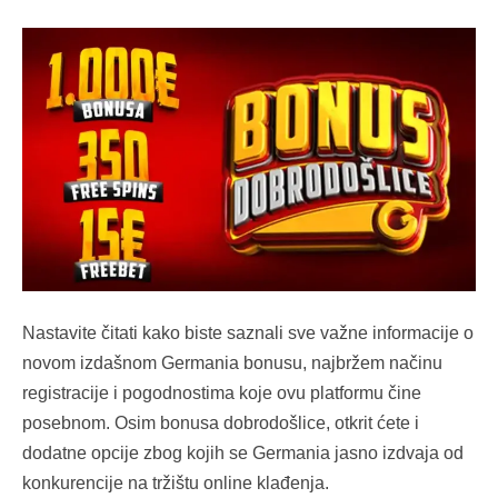
Nastavite čitati kako biste saznali sve važne informacije o
novom izdašnom Germania bonusu, najbržem načinu
registracije i pogodnostima koje ovu platformu čine
posebnom. Osim bonusa dobrodošlice, otkrit ćete i
dodatne opcije zbog kojih se Germania jasno izdvaja od
konkurencije na tržištu online klađenja.