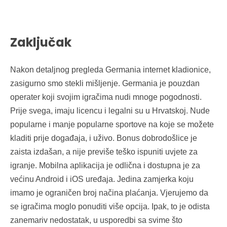
Zaključak
Nakon detaljnog pregleda Germania internet kladionice,
zasigurno smo stekli mišljenje. Germania je pouzdan
operater koji svojim igračima nudi mnoge pogodnosti.
Prije svega, imaju licencu i legalni su u Hrvatskoj. Nude
popularne i manje popularne sportove na koje se možete
kladiti prije događaja, i uživo. Bonus dobrodošlice je
zaista izdašan, a nije previše teško ispuniti uvjete za
igranje. Mobilna aplikacija je odlična i dostupna je za
većinu Android i iOS uređaja. Jedina zamjerka koju
imamo je ograničen broj načina plaćanja. Vjerujemo da
se igračima moglo ponuditi više opcija. Ipak, to je odista
zanemariv nedostatak, u usporedbi sa svime što