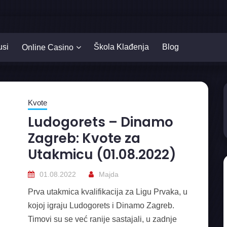
usi
Škola Klađenja
Blog
Online Casino
Kvote
Ludogorets – Dinamo
Zagreb: Kvote za
Utakmicu (01.08.2022)
01.08.2022
Majda
Prva utakmica kvalifikacija za Ligu Prvaka, u
kojoj igraju Ludogorets i Dinamo Zagreb.
Timovi su se već ranije sastajali, u zadnje