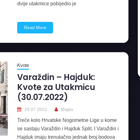
dvije utakmice pobijedio je
Read More
Kvote
Varaždin – Hajduk:
Kvote za Utakmicu
(30.07.2022)
29.07.2022
Majda
Treće kolo Hrvatske Nogometne Lige u kome
se sastaju Varaždin i Hajduk Split. I Varaždin i
Hajduk imaju trenutačno jednak broj bodova