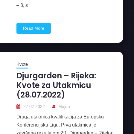
– 3, s
Read More
Kvote
Djurgarden – Rijeka:
Kvote za Utakmicu
(28.07.2022)
27.07.2022
Majda
Druga utakmica kvalifikacija za Europsku
Konferencijsku Ligu. Prva utakmica je
završena rezultatom 2:1. Djurgarden – Rijeka: