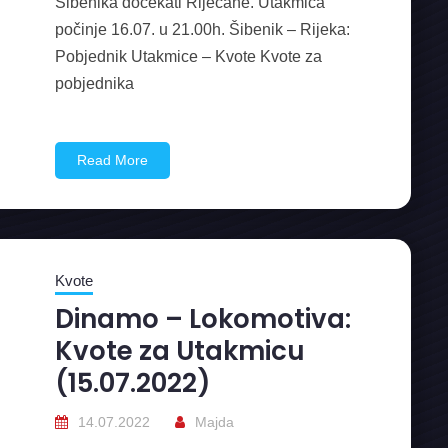
Šibenika dočekati Riječane. Utakmica
počinje 16.07. u 21.00h. Šibenik – Rijeka:
Pobjednik Utakmice – Kvote Kvote za
pobjednika
Read More
Kvote
Dinamo – Lokomotiva:
Kvote za Utakmicu
(15.07.2022)
14.07.2022
Majda