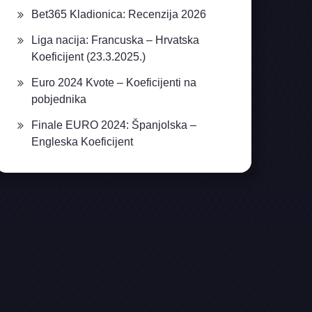
Bet365 Kladionica: Recenzija 2026
Liga nacija: Francuska – Hrvatska
Koeficijent (23.3.2025.)
Euro 2024 Kvote – Koeficijenti na
pobjednika
Finale EURO 2024: Španjolska –
Engleska Koeficijent