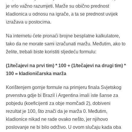
je vrlo važno razumjeti. Marže su obično prednost
kladionica u odnosu na igrače, a ta se prednost uvijek
izražava u postocima.
Na internetu ćete pronaći brojne besplatne kalkulatore,
tako da ne morate sami izračunati maržu. Međutim, ako to
želite, trebali biste koristiti sljedeću formulu:
(1/tečajevi na prvi tim) * 100 + (1/tečajevi na drugi tim) *
100 = kladioničarska marža
Korištenjem gornje formule na primjeru finala Svjetskog
prvenstva gdje bi Brazil i Argentina imali iste šanse za
pobjedu (koeficijenti za obje momčadi 2), dobiveni
rezultat je 100, što znači da je marža 0. Međutim,
kladionice nikad ne rade ovako nešto, jer njihovo
poslovanje ne bi bilo održivo. U ovom slučaju kada oba