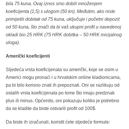
bila 75 kuna. Ovaj iznos smo dobili množenjem
koeficijenta (1,5) s ulogom (50 kn). Međutim, ako niste
primijetili dobitak od 75 kuna, uključuje i početni depozit
od 50 kuna, što znači da bi vaš ukupni profit u navedenoj
okladi bio 25 HRK (75 HRK dobitka – 50 HRK inicijalnog
uloga).
Američki koeficijenti
Sljedeća vrsta koeficijenata su američki, koje se osim u
Americi mogu pronaći i u hrvatskim online kladionicama,
pa bi bilo korisno znati ih prepoznati. Oni se razlikuju od
ostalih vrsta koeficijenata po tome što imaju predznak
plus ili minus. Općenito, oni pokazuju koliko je potrebno
da se kladite da biste ostvarili profit od 100$.
Da biste ih izračunali, koristit ćete sljedeće formule: