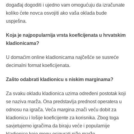
događaj dogoditi i ujedno vam omogućuju da izračunate
koliko ćete novca osvojiti ako vaša oklada bude
uspješna.
Koja je najpopularnija vrsta koeficijenata u hrvatskim
kladionicama?
U domaćim online kladionicama najčešće se susreće
decimalni format koeficijenata.
Zašto odabrati kladionicu s niskim marginama?
Za svaku okladu kladionica uzima određeni postotak koji
se naziva marža. Ona predstavlja prednost operatera u
odnosu na igrača. Veća margina znači veću dobit za
kladionicu i lošije koeficijente za korisnika. Zbog toga
savjetujemo igračima da biraju veće i popularnije
kladionice koje mogu osigurati niže marže.