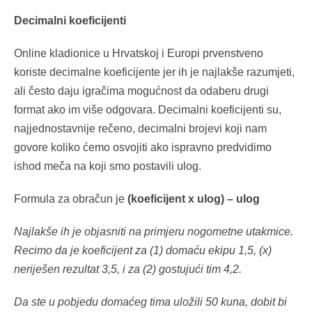
Decimalni koeficijenti
Online kladionice u Hrvatskoj i Europi prvenstveno
koriste decimalne koeficijente jer ih je najlakše razumjeti,
ali često daju igračima mogućnost da odaberu drugi
format ako im više odgovara. Decimalni koeficijenti su,
najjednostavnije rečeno, decimalni brojevi koji nam
govore koliko ćemo osvojiti ako ispravno predvidimo
ishod meča na koji smo postavili ulog.
Formula za obračun je
(koeficijent x ulog) – ulog
Najlakše ih je objasniti na primjeru nogometne utakmice.
Recimo da je koeficijent za (1) domaću ekipu 1,5, (x)
neriješen rezultat 3,5, i za (2) gostujući tim 4,2.
Da ste u pobjedu domaćeg tima uložili 50 kuna, dobit bi