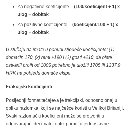
Za negativne koeficijente –
(100/koeficijent + 1) x
ulog = dobitak
Za pozitivne koeficijente –
(koeficijent/100 + 1) x
ulog = dobitak
U slučaju da imate u ponudi sljedeće koeficijente: (1)
domaćin 170, (x) remi +190 i (2) gosti +210, da biste
ostvarili profit od 100$ potrebno je uložiti 170$ ili 1237,9
HRK na pobjedu domaće ekipe.
Frakcijski koeficijenti
Posljednji format tečajeva je frakcijski, odnosno onaj u
obliku razlomka, koji se najčešće koristi u Velikoj Britaniji.
Svaki razlomački koeficijent može se pretvoriti u
odgovarajući decimalni oblik pomoću jednostavne