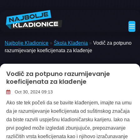
Skip
to
content
Najbolje Kladionice
»
Škola Klađenja
»
Vodič za potpuno
razumijevanje koeficijenata za klađenje
Vodič za potpuno razumijevanje
koeficijenata za klađenje
Oct 30, 2024 09:13
Ako ste tek počeli da se bavite klađenjem, imajte na umu
da je razumijevanje koeficijenata od suštinskog značaja
da biste razvili uspješnu kladioničarsku karijeru. Iako na
prvi pogled može izgledati zbunjujuće, prepoznavanje
različitih vrsta koeficijenata kao i njihovo izračunavanje