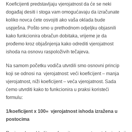
Koeficijenti predstavljaju vjerojatnost da će se neki
događaj desiti i stoga vam omogućavaju da izračunate
koliko novca ćete osvojiti ako vaša oklada bude
uspješna. Pošto smo u prethodnom odjeljku objasnili
kako funkcionira obračun dobitaka, vrijeme je da
prođemo kroz objašnjenja kako odrediti vjerojatnost
ishoda na osnovu raspoloživih tečajeva.
Na samom početku vodiča utvrdili smo osnovni princip
koji se odnosi na vjerojatnost: veći koeficijent – manja
vjerojatnost, niži koeficijent – veća vjerojatnost. Sada
ćemo utvrditi kako to funkcionira u praksi koristeći
formulu:
1/koeficijent x 100= vjerojatnost ishoda izražena u
postocima