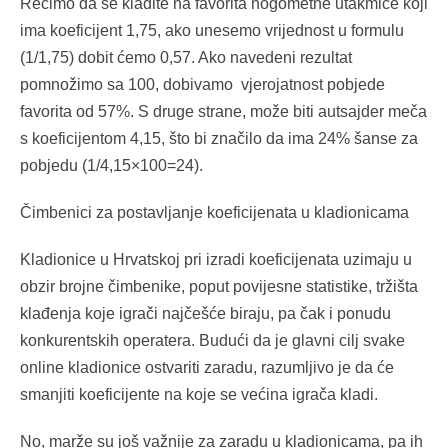
Recimo da se kladite na favorita nogometne utakmice koji
ima koeficijent 1,75, ako unesemo vrijednost u formulu
(1/1,75) dobit ćemo 0,57. Ako navedeni rezultat
pomnožimo sa 100, dobivamo vjerojatnost pobjede
favorita od 57%. S druge strane, može biti autsajder meča
s koeficijentom 4,15, što bi značilo da ima 24% šanse za
pobjedu (1/4,15×100=24).
Čimbenici za postavljanje koeficijenata u kladionicam
a
Kladionice u Hrvatskoj pri izradi koeficijenata uzimaju u
obzir brojne čimbenike, poput povijesne statistike, tržišta
klađenja koje igrači najčešće biraju, pa čak i ponudu
konkurentskih operatera. Budući da je glavni cilj svake
online kladionice ostvariti zaradu, razumljivo je da će
smanjiti koeficijente na koje se većina igrača kladi.
No, marže su još važnije za zaradu u kladionicama, pa ih