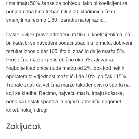
tima imaju 50% šanse za pobjedu, iako bi koeficijent za
pobjedu oba tima trebao biti 2,00, kladionica će ih
smanjiti na recimo 1,80 i zaraditi na toj razlici.
Dakle, uvijek prave određenu razliku u koeficijentima, da
bi, kada bi se navedeni podaci ubacili u formulu, dobiveni
rezultat iznosio bar 105, što bi značilo da je marža 5%.
Prosječna marža i jeste obično oko 5%, ali varira.
Najbolje kladionice nude maržu od 2%, dok kod nekih
operatera ta vrijednost može ići i do 10%, pa čak i 15%.
Trebate znati da veličina marže također ovisi o sportu na
koji se kladite. Recimo, najveću maržu imaju košarka,
odbojka i ostali sportovi, a najnižu američki nogomet,
kriket, hokej i drugi.
Zaključak