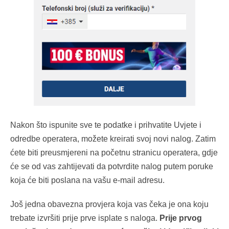
Nakon što ispunite sve te podatke i prihvatite Uvjete i
odredbe operatera, možete kreirati svoj novi nalog. Zatim
ćete biti preusmjereni na početnu stranicu operatera, gdje
će se od vas zahtijevati da potvrdite nalog putem poruke
koja će biti poslana na vašu e-mail adresu.
Još jedna obavezna provjera koja vas čeka je ona koju
trebate izvršiti prije prve isplate s naloga.
Prije prvog