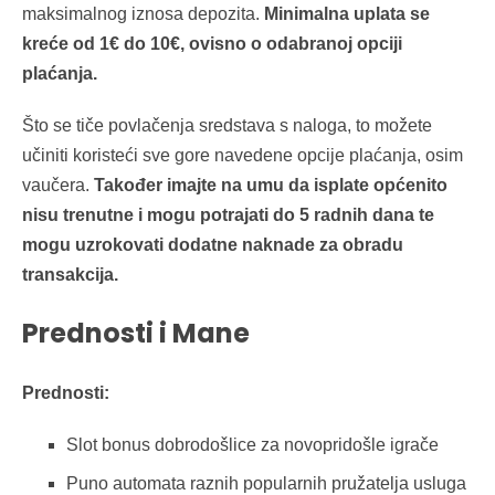
maksimalnog iznosa depozita.
Minimalna uplata se
kreće od 1€ do 10€, ovisno o odabranoj opciji
plaćanja.
Što se tiče povlačenja sredstava s naloga, to možete
učiniti koristeći sve gore navedene opcije plaćanja, osim
vaučera.
Također imajte na umu da isplate općenito
nisu trenutne i mogu potrajati do 5 radnih dana te
mogu uzrokovati dodatne naknade za obradu
transakcija.
Prednosti i Mane
Prednosti:
Slot bonus dobrodošlice za novopridošle igrače
Puno automata raznih popularnih pružatelja usluga