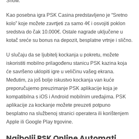
Show.
Kao posebna igra PSK Casina predstavljeno je “Sretno
kolo” koje možete zavrtjeti za samo 4€ i osvojiti poklon
sredstva do čak 10.000€. Ostale nagrade uključene u
kotač sreće su bonus na depozit, besplatne vrtnje i slično.
U slučaju da se ljubitelj kockanja u pokretu, možete
iskoristiti mobilno prilagođenu stanicu PSK kazina koja
će savršeno uklopiti igre u veličinu vašeg ekrana.
Međutim, za još bolje iskustvo kockanja van kuće
preporučujemo preuzimanje PSK aplikacije koja je
kompatibilna s iOS i Android mobilnim uređajima. PSK
aplikacije za kockanje možete preuzeti potpuno
besplatno na službenoj stranici operatera ili korištenjem
Apple ili Google Play trgovine.
Najbolji PSK Online Automati