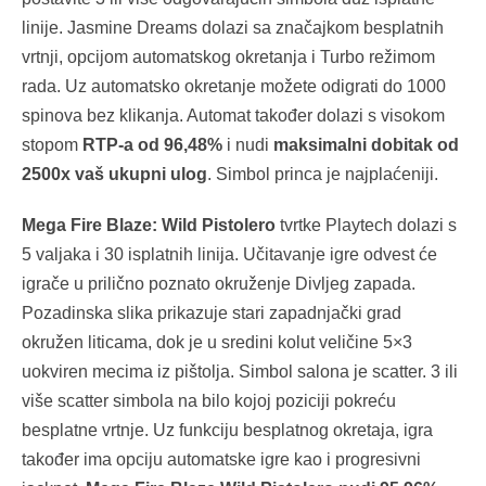
linije. Jasmine Dreams dolazi sa značajkom besplatnih
vrtnji, opcijom automatskog okretanja i Turbo režimom
rada. Uz automatsko okretanje možete odigrati do 1000
spinova bez klikanja. Automat također dolazi s visokom
stopom
RTP-a od 96,48%
i nudi
maksimalni dobitak od
2500x vaš ukupni ulog
. Simbol princa je najplaćeniji.
Mega Fire Blaze: Wild Pistolero
tvrtke Playtech dolazi s
5 valjaka i 30 isplatnih linija. Učitavanje igre odvest će
igrače u prilično poznato okruženje Divljeg zapada.
Pozadinska slika prikazuje stari zapadnjački grad
okružen liticama, dok je u sredini kolut veličine 5×3
uokviren mecima iz pištolja. Simbol salona je scatter. 3 ili
više scatter simbola na bilo kojoj poziciji pokreću
besplatne vrtnje. Uz funkciju besplatnog okretaja, igra
također ima opciju automatske igre kao i progresivni