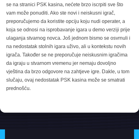
se na stranici PSK kasina, nećete brzo iscrpiti sve što
vam može ponuditi. Ako ste novi i neiskusni igrač,
preporučujemo da koristite opciju koju nudi operater, a
koja se odnosi na isprobavanje igara u demo verziji prije
ulaganja stvarnog novca. Još jednom bismo se osvrnuli i
na nedostatak stolnih igara uživo, ali u kontekstu novih
igrača. Također se ne preporučuje neiskusnim igračima
da igraju u stvarnom vremenu jer nemaju dovoljno
vještina da brzo odgovore na zahtjeve igre. Dakle, u tom
slučaju, ovaj nedostatak PSK kasina može se smatrati
prednošću.