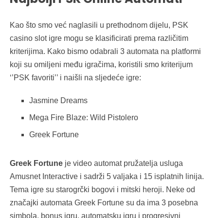
Kao što smo već naglasili u prethodnom dijelu, PSK
casino slot igre mogu se klasificirati prema različitim
kriterijima. Kako bismo odabrali 3 automata na platformi
koji su omiljeni među igračima, koristili smo kriterijum
‘’PSK favoriti’’ i naišli na sljedeće igre:
Jasmine Dreams
Mega Fire Blaze: Wild Pistolero
Greek Fortune
Greek Fortune
je video automat pružatelja usluga
Amusnet Interactive i sadrži 5 valjaka i 15 isplatnih linija.
Tema igre su starogrčki bogovi i mitski heroji. Neke od
značajki automata Greek Fortune su da ima 3 posebna
simbola, bonus igru, automatsku igru ​​i progresivni