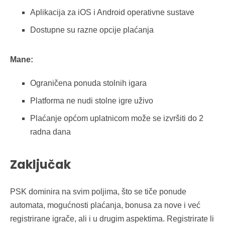
Aplikacija za iOS i Android operativne sustave
Dostupne su razne opcije plaćanja
Mane:
Ograničena ponuda stolnih igara
Platforma ne nudi stolne igre uživo
Plaćanje općom uplatnicom može se izvršiti do 2
radna dana
Zaključak
PSK dominira na svim poljima, što se tiče ponude
automata, mogućnosti plaćanja, bonusa za nove i već
registrirane igrače, ali i u drugim aspektima. Registrirate li